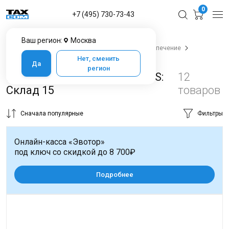
0
+7 (495) 730-73-43
Ваш регион:
Москва
Главная
Каталог товаров
Программное обеспечение
Cleverence
Mobile Smarts: Склад 15
Нет, сменить
Да
регион
Кассовое ПО Mobile SMARTS:
12
Склад 15
товаров
Сначала популярные
Фильтры
Онлайн-касса «Эвотор»
под ключ со скидкой до 8 700₽
Подробнее