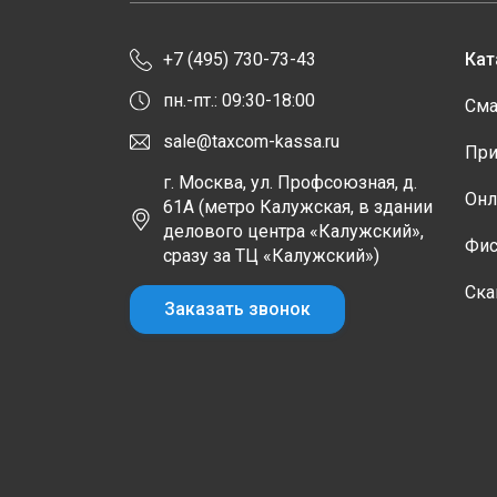
+7 (495) 730-73-43
Кат
пн.-пт.: 09:30-18:00
Сма
sale@taxcom-kassa.ru
При
г. Москва, ул. Профсоюзная, д.
Онл
61А (метро Калужская, в здании
делового центра «Калужский»,
Фис
сразу за ТЦ «Калужский»)
Ска
Заказать звонок