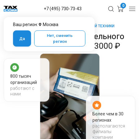
0
+7 (495) 730-73-43
Ваш регион:
Москва
ТАКСКОМ-КАССА — МАРКЕТ КАССОВОЙ ТЕХНИКИ
Настройка разрешительного
Нет, сменить
Да
регион
режима на кассе
за 3000 ₽
800 тысяч
организаций
работают с
нами
Более чем в 30
регионах
располагаются
филиалы
компании