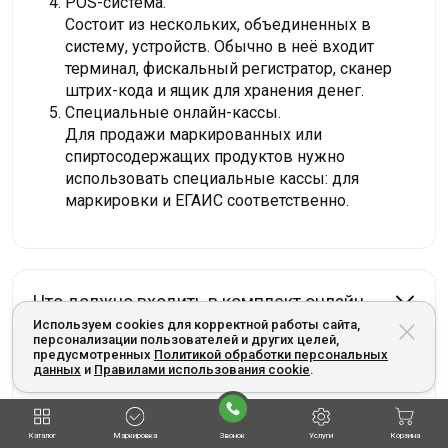
POS-система.
Состоит из нескольких, объединенных в
систему, устройств. Обычно в неё входит
терминал, фискальный регистратор, сканер
штрих-кода и ящик для хранения денег.
Специальные онлайн-кассы.
Для продажи маркированных или
спиртосодержащих продуктов нужно
использовать специальные кассы: для
маркировки и ЕГАИС соответственно.
Что должно входить в комплект онлайн-
кассы?
Используем cookies для корректной работы сайта,
персонализации пользователей и других целей,
предусмотренных
Политикой обработки персональных
данных
и
Правилами использования cookie
.
Как выбрать кассу?
Каталог
Маркировка
Звонок
Услуги
Корзина