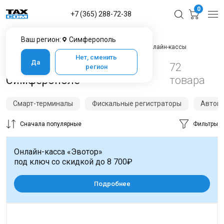
0
+7 (365) 288-72-38
Ваш регион:
Симферополь
Главная
Каталог товаров в Симферополе
Онлайн-кассы
Нет, сменить
Да
Онлайн-кассы в
72
регион
Симферополе
товара
Смарт-терминалы
Фискальные регистраторы
Автон
Сначала популярные
Фильтры
Онлайн-касса «Эвотор»
под ключ со скидкой до 8 700₽
Подробнее