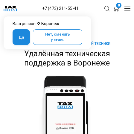
0
+7 (473) 211-55-41
Ваш регион:
Воронеж
Главная
Услуги ЦТО в Воронеже
Удалённая техническая поддержка
Нет, сменить
Да
регион
ТАКСКОМ-КАССА — МАРКЕТ КАССОВОЙ ТЕХНИКИ
Удалённая техническая
поддержка в Воронеже