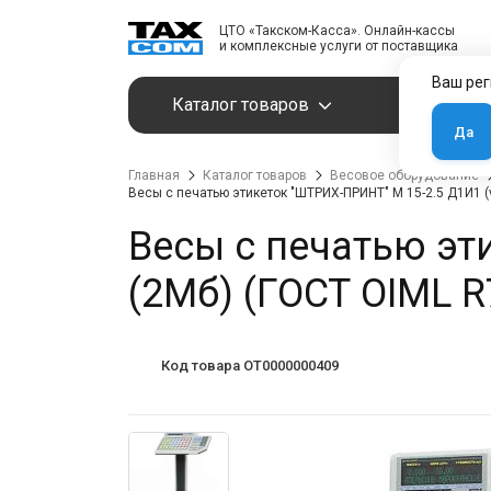
ЦТО «Такском-Касса». Онлайн-кассы
и комплексные услуги от поставщика
Ваш рег
Каталог товаров
Услуги
Да
Главная
Каталог товаров
Весовое оборудование
Весы с печатью этикеток "ШТРИХ-ПРИНТ" М 15-2.5 Д1И1 (v
Весы с печатью эти
(2Мб) (ГОСТ OIML R
Код товара OT0000000409