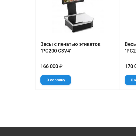
Весы с печатью этикеток
Весы
"PC200 C3V4"
"PC2
166 000 ₽
170 
В корзину
В 