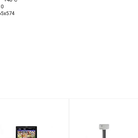
10
65x574