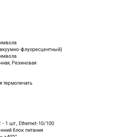
символа
вакуумно-флуоресцентный)
символа
чная, Резиновая
я термопечать
 - 1 шт., Ethernet-10/100
нний блок питания
— +40°C