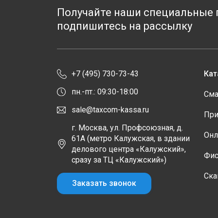
Получайте наши специальные 
подпишитесь на рассылку
+7 (495) 730-73-43
Кат
пн.-пт.: 09:30-18:00
Сма
sale@taxcom-kassa.ru
При
г. Москва, ул. Профсоюзная, д.
Онл
61А (метро Калужская, в здании
делового центра «Калужский»,
Фис
сразу за ТЦ «Калужский»)
Ска
Заказать звонок