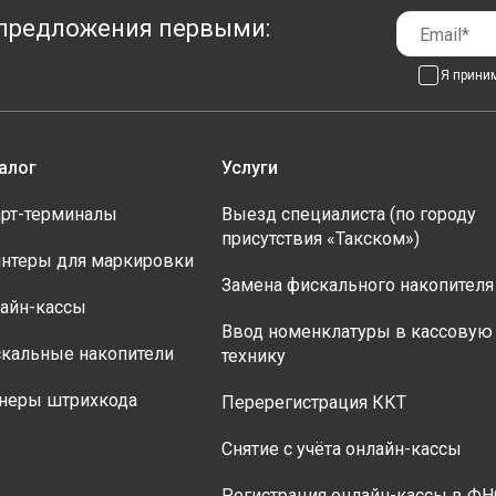
предложения первыми:
Я прини
алог
Услуги
рт-терминалы
Выезд специалиста (по городу
присутствия «Такском»)
нтеры для маркировки
Замена фискального накопителя
айн-кассы
Ввод номенклатуры в кассовую
кальные накопители
технику
неры штрихкода
Перерегистрация ККТ
Снятие с учёта онлайн-кассы
Регистрация онлайн-кассы в ФН