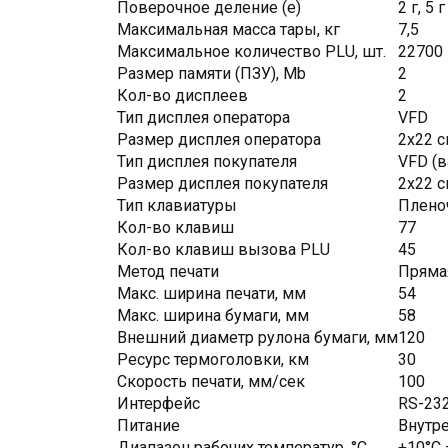
Поверочное деление (e)
2 г, 5 г
Максимальная масса тары, кг
7,5
Максимальное количество PLU, шт.
22700
Размер памяти (ПЗУ), Mb
2
Кол-во дисплеев
2
Тип дисплея оператора
VFD
Размер дисплея оператора
2х22 
Тип дисплея покупателя
VFD (
Размер дисплея покупателя
2х22 
Тип клавиатуры
Плено
Кол-во клавиш
77
Кол-во клавиш вызова PLU
45
Метод печати
Пряма
Макс. ширина печати, мм
54
Макс. ширина бумаги, мм
58
Внешний диаметр рулона бумаги, мм
120
Ресурс термоголовки, км
30
Скорость печати, мм/сек
100
Интерфейс
RS-232
Питание
Внутре
Диапазон рабочих температур, °C
+10°C 