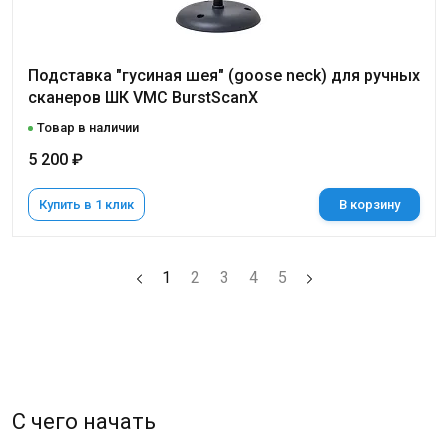
Подставка "гусиная шея" (goose neck) для ручных
сканеров ШК VMC BurstScanX
Товар в наличии
5 200 ₽
Купить в 1 клик
В корзину
1
2
3
4
5
С чего начать