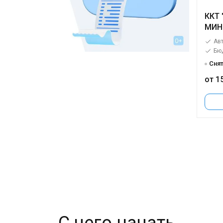
ККТ
МИН
Авт
Бю
Снят
от 1