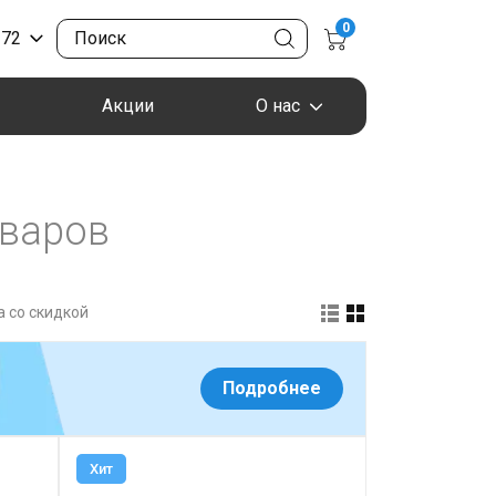
0
-72
Акции
О нас
оваров
 со скидкой
Подробнее
Хит