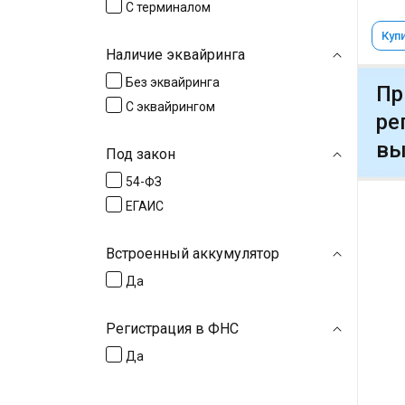
С терминалом
Купи
Наличие эквайринга
Без эквайринга
Пр
С эквайрингом
ре
вы
Под закон
54-ФЗ
ЕГАИС
Встроенный аккумулятор
Да
Регистрация в ФНС
Да