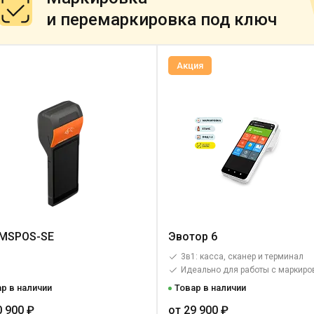
и перемаркировка под ключ
Акция
 MSPOS-SE
Эвотор 6
3в1: касса, сканер и терминал
Идеально для работы с маркиро
р в наличии
Товар в наличии
0 900 ₽
от 29 900 ₽