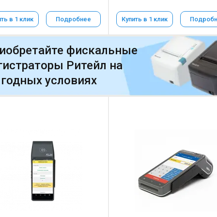
ть в 1 клик
Подробнее
Купить в 1 клик
Подроб
иобретайте фискальные
гистраторы Ритейл на
годных условиях