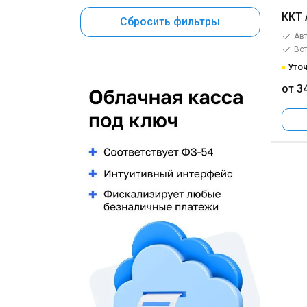
ККТ 
Сбросить фильтры
Авт
Вс
Уточ
от 3