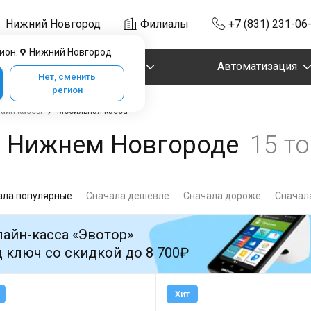
Нижний Новгород
Филиалы
+7 (831) 231-06
ион:
Нижний Новгород
Маркировка
Автоматизация
Нет, сменить
регион
айн-кассы
Мобильная касса
в Нижнем Новгороде
15 т
ала популярные
Сначала дешевле
Сначала дороже
Сначала
айн-касса «Эвотор»
 ключ со скидкой до 8 700₽
Хит