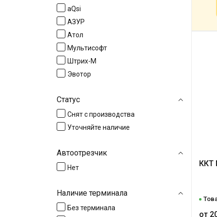
aQsi
АЗУР
Атол
Мультисофт
Штрих-М
Эвотор
Статус
Снят с производства
Уточняйте наличие
Автоотрезчик
ККТ
Нет
Наличие терминала
Това
Без терминала
от 2