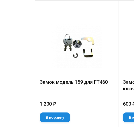
Замок модель 159 для FT460
Замо
ключ
1 200 ₽
600 
В корзину
В 