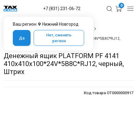
0
+7 (831) 231-06-72
Ваш регион:
Нижний Новгород
Главная
Каталог товаров в Нижнем Новгороде
POS-оборудование
Денежные ящики
Нет, сменить
Да
Денежный ящик PLATFORM PF 4141 410х410х100*24V*5B8C*RJ12,
регион
черный, Штрих
Денежный ящик PLATFORM PF 4141
410х410х100*24V*5B8C*RJ12, черный,
Штрих
Код товара OT0000000917