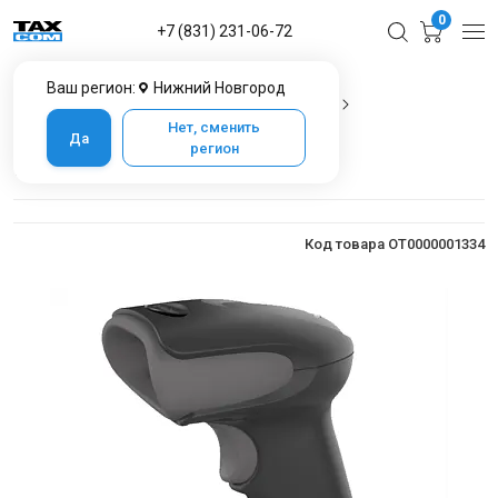
0
+7 (831) 231-06-72
Ваш регион:
Нижний Новгород
Главная
Каталог товаров в Нижнем Новгороде
Сканеры штрих кода
Honeywell 1472g
Нет, сменить
Да
регион
Honeywell 1472g
Код товара OT0000001334