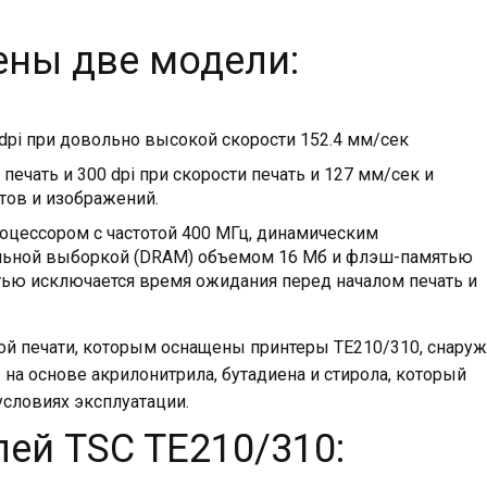
ены две модели:
 dpi при довольно высокой скорости 152.4 мм/сек
ечать и 300 dpi при скорости печать и 127 мм/сек и
тов и изображений.
цессором с частотой 400 МГц, динамическим
льной выборкой (DRAM) объемом 16 Мб и флэш-памятью
тью исключается время ожидания перед началом печать и
й печати, которым оснащены принтеры TE210/310, снару
а основе акрилонитрила, бутадиена и стирола, который
условиях эксплуатации.
ей TSC TE210/310: