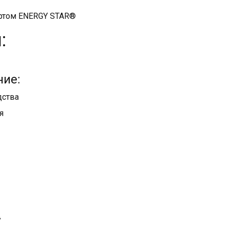
артом ENERGY STAR®
:
ние:
дства
я
в