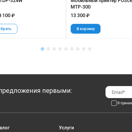
 TDP-324W
Мобильный принтер POSce
MTP-300
8 100 ₽
13 300 ₽
брать
В корзину
предложения первыми:
Я прини
алог
Услуги