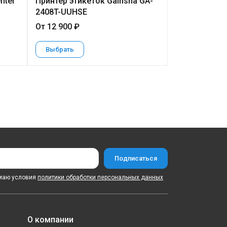
nter
Принтер этикеток Gainsha GA-
Принтер эти
2408T-UUHSE
От 12 900 ₽
15 980 ₽
Выбрать
В корзину
маю условия
политики обработки персональных данных
О компании