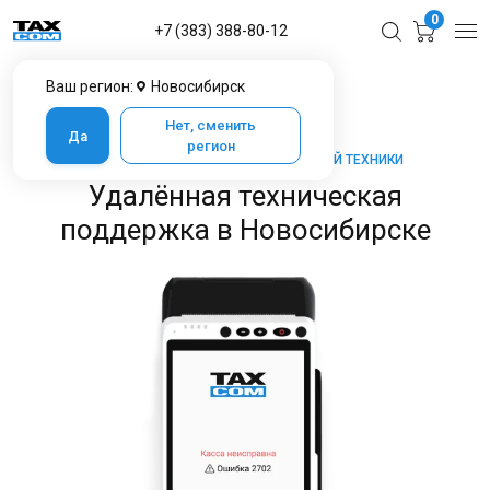
0
+7 (383) 388-80-12
Ваш регион:
Новосибирск
Главная
Услуги ЦТО в Новосибирске
Удалённая техническая поддержка
Нет, сменить
Да
регион
ТАКСКОМ-КАССА — МАРКЕТ КАССОВОЙ ТЕХНИКИ
Удалённая техническая
поддержка в Новосибирске