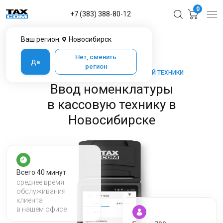
0
+7 (383) 388-80-12
Ваш регион:
Новосибирск
Главная
Услуги ЦТО в Новосибирске
Ввод номенклатуры в кассовую технику
Нет, сменить
Да
регион
ТАКСКОМ-КАССА — МАРКЕТ КАССОВОЙ ТЕХНИКИ
Ввод номенклатуры
в кассовую технику в
Новосибирске
Всего 40 минут
среднее время
обслуживания
клиента
в нашем офисе