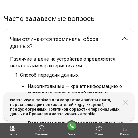
Часто задаваемые вопросы
Чем отличаются терминалы сбора
данных?
Различие в цене на устройства определяется
нескольким характеристиками:
Способ передачи данных:
Накопительные — хранят информацию о
считанных кодах в своей памяти и
передают её в базу при подключении к
Используем cookies для корректной работы сайта,
персонализации пользователей и других целей,
компьютеру (через сетевой кабель,
предусмотренных
Политикой обработки персональных
подставку и другие интерфейсы).
данных
и
Правилами использования cookie
.
Радиотерминалы — передают считанные
сведения по беспроводной связи в
Каталог
Маркировка
Звонок
Услуги
Корзина
режиме реального времени (по Bluetooth и