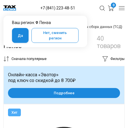
0
+7 (841) 223-48-51
Ваш регион:
Пенза
Главная
Каталог товаров в Пензе
Терминалы сбора данных (ТСД)
Нет, сменить
Да
Терминалы сбора данных в
40
регион
Пензе
товаров
Сначала популярные
Фильтры
Онлайн-касса «Эвотор»
под ключ со скидкой до 8 700₽
Подробнее
Хит