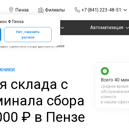
Пенза
Филиалы
+7 (841) 223-48-51
ион:
Пенза
Маркировка
Автоматизация
Нет, сменить
регион
ощью терминала сбора данных в Пензе
ЕХНИКИ
я склада с
Всего 40 мин
среднее время
обслуживани
инала сбора
клиента
в нашем офис
000 ₽ в Пензе