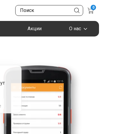
0
Акции
О нас
ут
я
е