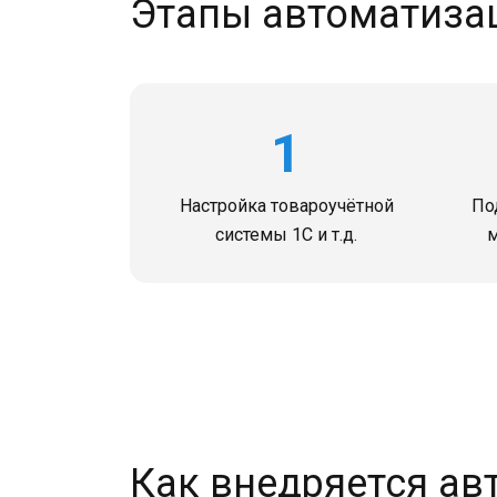
Этапы автоматиза
1
Настройка товароучётной
По
системы 1С и т.д.
м
Как внедряется ав