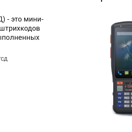
) - это мини-
 штрихкодов
выполненных
ТСД