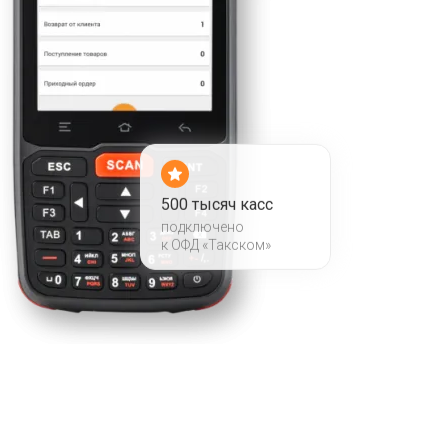
500 тысяч касс
подключено
к ОФД «Такском»