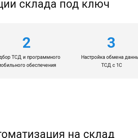
ции склада под ключ
2
3
дбор ТСД и программного
Настройка обмена данн
обильного обеспечения
ТСД с 1С
томатизация на склад