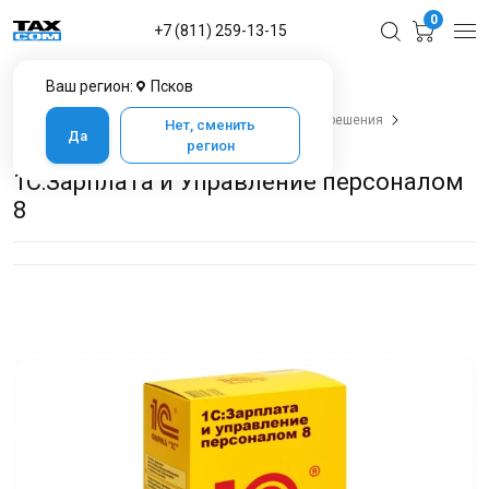
0
+7 (811) 259-13-15
Ваш регион:
Псков
Главная
Каталог товаров в Пскове
1С для бизнеса - программы, лицензии и готовые решения
Нет, сменить
Да
1С:Зарплата и Управление персоналом 8
регион
1С:Зарплата и Управление персоналом
8