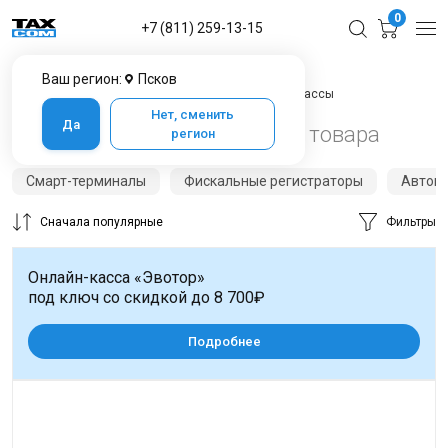
0
+7 (811) 259-13-15
Ваш регион:
Псков
Главная
Каталог товаров в Пскове
Онлайн-кассы
Нет, сменить
Да
Онлайн-кассы в Пскове
72 товара
регион
Смарт-терминалы
Фискальные регистраторы
Автон
Сначала популярные
Фильтры
Онлайн-касса «Эвотор»
под ключ со скидкой до 8 700₽
Подробнее