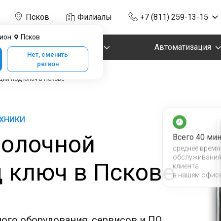
Псков
Филиалы
+7 (811) 259-13-15
ион:
Псков
Маркировка
Автоматизация
Нет, сменить
регион
ции под ключ в Пскове
ЕХНИКИ
олочной
Всего 40 мин
среднее время
обслуживани
 ключ в Пскове
клиента
в нашем офис
ого оборудования, сервисов и ПО