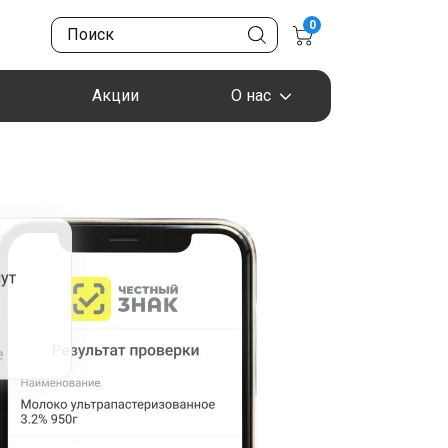
0
Акции
О нас
ут
я
е