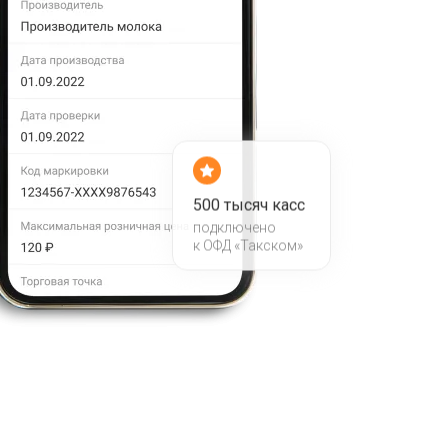
500 тысяч касс
подключено
к ОФД «Такском»