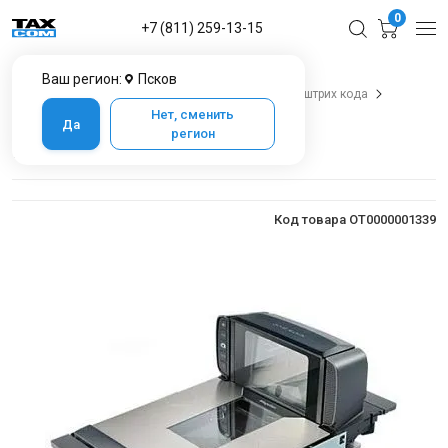
0
+7 (811) 259-13-15
Ваш регион:
Псков
Главная
Каталог товаров в Пскове
Сканеры штрих кода
Сканеры штрих кода 2D
Datalogic Magellan 9300
Нет, сменить
Да
регион
Datalogic Magellan 9300
Код товара OT0000001339