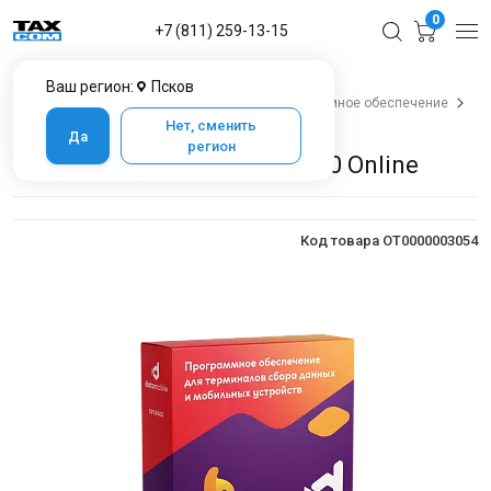
0
+7 (811) 259-13-15
Ваш регион:
Псков
Главная
Каталог товаров в Пскове
Программное обеспечение
Data Mobile
DataMobile, Upgrade 2.9 -> 3.0 Online
Нет, сменить
Да
регион
DataMobile, Upgrade 2.9 -> 3.0 Online
Код товара OT0000003054