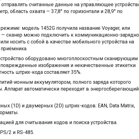
и отправлять считанные данные на управляющее устройств
р, область охвата — 37,8° по горизонтали и 28,9° по
режиме: модель 1452G получила название Voyager, или
ь — сканер можно подключить к коммуникационно-зарядн
или носить с собой в качестве мобильного устройства на
h приёмника.
: устройство оборудовано многоплоскостным сканирующим
т поврежденные изображения и некачественные этикетки.
ость штрих-кода составляет 35%.
 литий-ионным аккумулятором, полного заряда которого
ты. Аппарат автоматически переходит в энергосберегающий
ых (1D) и двумерных (2D) штрих-кодов: EAN, Data Matrix,
форматы.
цией для считывания кодов и поиска устройства.
PS/2 и RS-485.