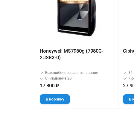
Honeywell MS7980g (7980G-
Ciph
2USBX-0)
Безошибочное распознавание
32 
Считывание 2D
7 
17 800 ₽
27 9
В корзину
В 