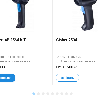
erLAB 2564-KIT
Cipher 2504
битный процессор
Считывание 2D
режимов сканирования
9 режимов сканирования
00 ₽
От 31 600 ₽
корзину
Выбрать