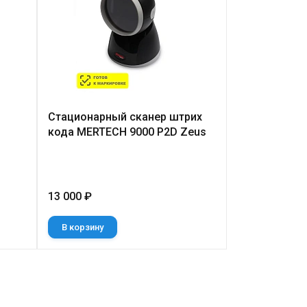
Стационарный сканер штрих
Symbol DS4
кода MERTECH 9000 P2D Zeus
Доступная це
Дальность ск
13 000 ₽
26 460 ₽
В корзину
В корзину