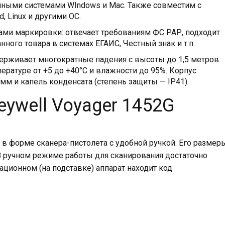
нными системами WIndows и Mac. Также совместим с
 Linux и другими ОС.
ми маркировки: отвечает требованиям ФС РАР, подходит
ного товара в системах ЕГАИС, Честный знак и т.п.
рживает многократные падения с высоты до 1,5 метров.
ратуре от +5 до +40°С и влажности до 95%. Корпус
мм и капель конденсата (степень защиты — IP41).
ywell Voyager 1452G
 в форме сканера-пистолета с удобной ручкой. Его размер
. В ручном режиме работы для сканирования достаточно
тационном (на подставке) аппарат находит код