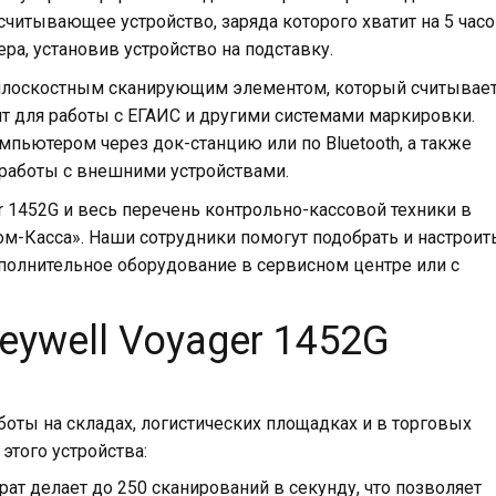
считывающее устройство, заряда которого хватит на 5 час
ера, установив устройство на подставку.
плоскостным сканирующим элементом, который считывае
ит для работы с ЕГАИС и другими системами маркировки.
ьютером через док-станцию или по Bluetooth, а также
работы с внешними устройствами.
r 1452G и весь перечень контрольно-кассовой техники в
м-Касса». Наши сотрудники помогут подобрать и настроит
ополнительное оборудование в сервисном центре или с
ywell Voyager 1452G
боты на складах, логистических площадках и в торговых
этого устройства:
ат делает до 250 сканирований в секунду, что позволяет