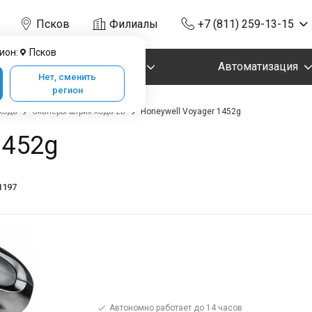
Псков
Филиалы
+7 (811) 259-13-15
ион:
Псков
Маркировка
Автоматизация
Нет, сменить
регион
кода
Сканеры штрих кода 2D
Honeywell Voyager 1452g
1452g
1197
Автономно работает до 14 часов