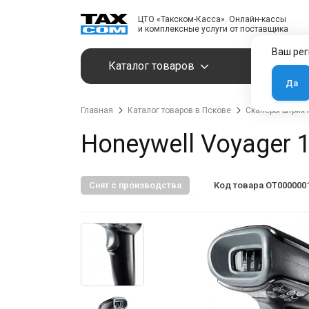
ЦТО «Такском-Касса». Онлайн-кассы
и комплексные услуги от поставщика
Ваш рег
Каталог товаров
Услуги
Да
Главная
Каталог товаров в Пскове
Сканеры штрих 
Honeywell Voyager 
Снят с производства
Код товара OT000000