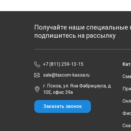
Получайте наши специальные 
подпишитесь на рассылку
+7 (811) 259-13-15
Кат
sale@taxcom-kassa.ru
Сма
г. Псков, ул. Яна Фабрициуса, д.
При
10Е, офис 39а
Онл
Заказать звонок
Фис
Ска