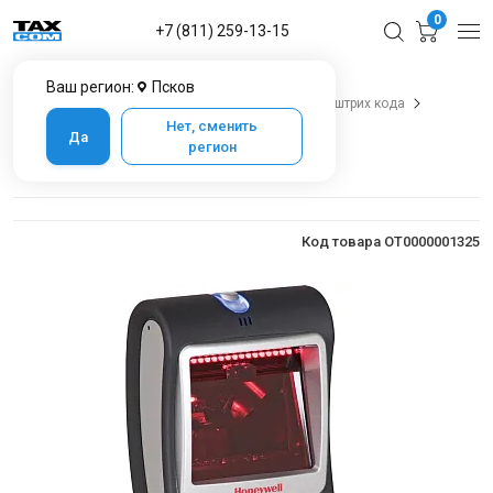
0
+7 (811) 259-13-15
Ваш регион:
Псков
Главная
Каталог товаров в Пскове
Сканеры штрих кода
Metrologic 7580
Нет, сменить
Да
регион
Metrologic 7580
Код товара OT0000001325