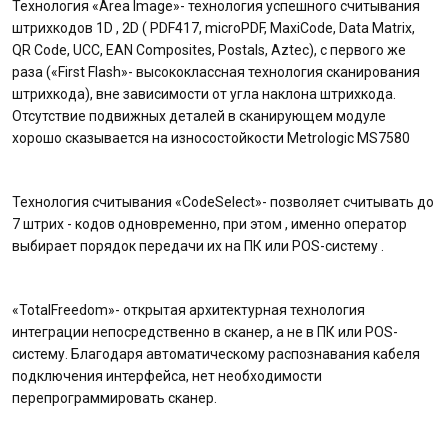
Технология «Area Image»- технология успешного считывания
штрихкодов 1D , 2D ( PDF417, microPDF, MaxiCode, Data Matrix,
QR Code, UCC, EAN Composites, Postals, Aztec), с первого же
раза («First Flash»- высококлассная технология сканирования
штрихкода), вне зависимости от угла наклона штрихкода.
Отсутствие подвижных деталей в сканирующем модуле
хорошо сказывается на износостойкости Metrologic MS7580
Технология считывания «CodeSelect»- позволяет считывать до
7 штрих - кодов одновременно, при этом , именно оператор
выбирает порядок передачи их на ПК или POS-систему .
«TotalFreedom»- открытая архитектурная технология
интеграции непосредственно в сканер, а не в ПК или POS-
систему. Благодаря автоматическому распознавания кабеля
подключения интерфейса, нет необходимости
перепрограммировать сканер.