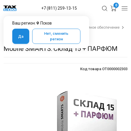
0
+7 (811) 259-13-15
Ваш регион:
Псков
Главная
Каталог товаров в Пскове
Программное обеспечение
Cleverence
Mobile Smarts: Склад 15
Нет, сменить
Да
Mobile SMARTS: Склад 15 + ПАРФЮМ
регион
Mobile SMARTS: Склад 15 + ПАРФЮМ
Код товара OT0000002303