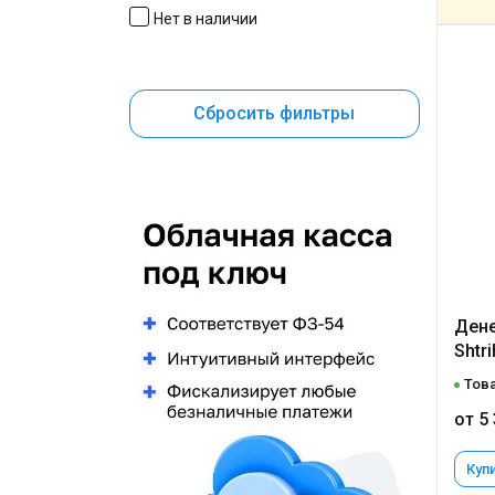
Нет в наличии
Сбросить фильтры
Дене
Shtri
Това
от 5
Купи