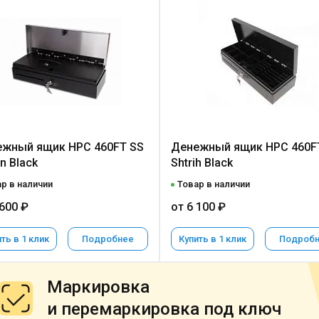
жный ящик HPC 460FT SS
Денежный ящик HPC 460F
n Black
Shtrih Black
р в наличии
Товар в наличии
 600 ₽
от 6 100 ₽
ть в 1 клик
Подробнее
Купить в 1 клик
Подроб
Маркировка
и перемаркировка под ключ