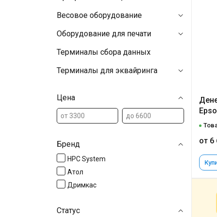
Весовое оборудование
Оборудование для печати
Терминалы сбора данных
Терминалы для эквайринга
Цена
Дене
Epso
Това
от 6
Бренд
HPC System
Купи
Атол
Дримкас
Статус