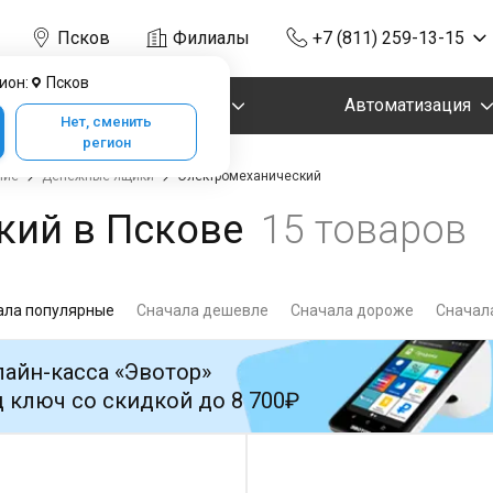
Псков
Филиалы
+7 (811) 259-13-15
ион:
Псков
Маркировка
Автоматизация
Нет, сменить
регион
ние
Денежные ящики
Электромеханический
кий в Пскове
15 товаров
ала популярные
Сначала дешевле
Сначала дороже
Сначала
айн-касса «Эвотор»
 ключ со скидкой до 8 700₽