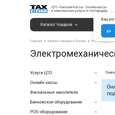
ЦТО «Такском-Касса». Онлайн-кассы
и комплексные услуги от поставщика
Ваш рег
Каталог товаров
Услуги
Да
Главная
Каталог товаров в Пскове
POS-оборудова
Электромеханичес
Услуги ЦТО
Снач
Онлайн-кассы
Онл
Фискальные накопители
под
Банковское оборудование
POS-оборудование