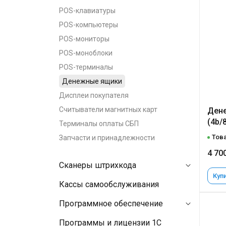
POS-клавиатуры
POS-компьютеры
POS-мониторы
POS-моноблоки
POS-терминалы
Денежные ящики
Дисплеи покупателя
Считыватели магнитных карт
Дене
(4b/
Терминалы оплаты СБП
Това
Запчасти и принадлежности
4 70
Сканеры штрихкода
Купи
Кассы самообслуживания
Программное обеспечение
Программы и лицензии 1C