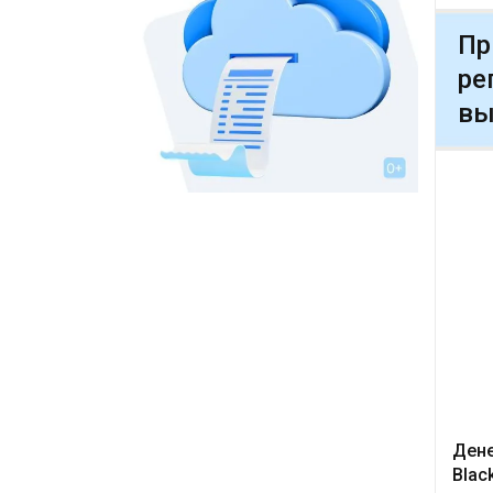
Пр
ре
вы
Дене
Blac