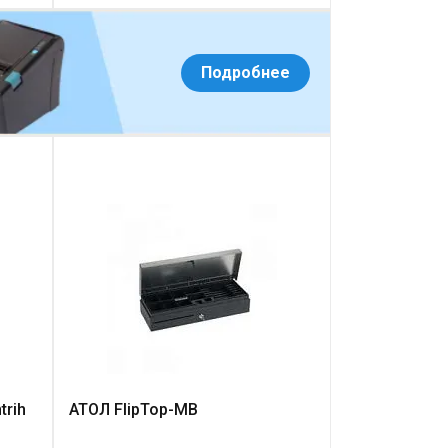
Подробнее
rih
АТОЛ FlipTop-MB