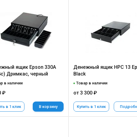
жный ящик Epson 330A
Денежный ящик HPC 13 E
8c) Дримкас, черный
Black
р в наличии
Товар в наличии
0 ₽
от 3 300 ₽
ть в 1 клик
В корзину
Купить в 1 клик
Подроб