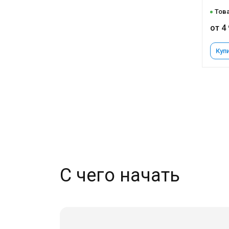
Това
от 4
Купи
С чего начать