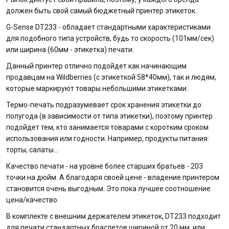
должен быть свой самый бюджетный принтер этикеток.
G-Sense DT233 - обладает стандартными характеристиками
для подобного типа устройств, будь то скорость (101мм/сек)
или ширина (60мм - этикетка) печати.
Данный принтер отлично подойдет как начинающим
продавцам на Wildberries (с этикеткой 58*40мм), так и людям,
которые маркируют товары небольшими этикетками.
Термо-печать подразумевает срок хранения этикетки до
полугода (в зависимости от типа этикетки), поэтому принтер
подойдет тем, кто занимается товарами с коротким сроком
использования или годности. Например, продукты питания:
торты, салаты...
Качество печати - на уровне более старших братьев - 203
точки на дюйм. А благодаря своей цене - владение принтером
становится очень выгодным. Это пока лучшее соотношение
цена/качество.
В комплекте с внешним держателем этикеток, DT233 подходит
для печати стандартных браслетов шириной от 20 мм. или