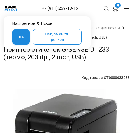
0
+7 (811) 259-13-15
Ваш регион:
Псков
Главная
Каталог товаров в Пскове
Оборудование для печати
Принтеры этикеток для маркировки
Нет, сменить
Да
Принтер этикеток G-SENSE DT233 (термо, 203 dpi, 2 inch, USB)
регион
Принтер этикеток G-SENSE DT233
(термо, 203 dpi, 2 inch, USB)
Код товара OT0000033088