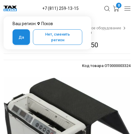
0
+7 (811) 259-13-15
Ваш регион:
Псков
Главная
Каталог товаров в Пскове
Банковское оборудование
Счётчики банкнот
Счетчик банкнот MERTECH 50
Нет, сменить
Да
регион
Счетчик банкнот MERTECH 50
Код товара OT0000003324