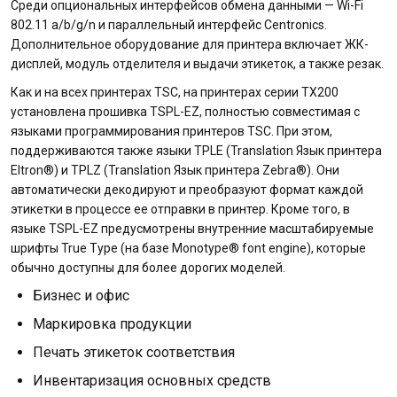
Среди опциональных интерфейсов обмена данными — Wi-Fi
802.11 a/b/g/n и параллельный интерфейс Centronics.
Дополнительное оборудование для принтера включает ЖК-
дисплей, модуль отделителя и выдачи этикеток, а также резак.
Как и на всех принтерах TSC, на принтерах серии TX200
установлена прошивка TSPL-EZ, полностью совместимая с
языками программирования принтеров TSC. При этом,
поддерживаются также языки TPLE (Translation Язык принтера
Eltron®) и TPLZ (Translation Язык принтера Zebra®). Они
автоматически декодируют и преобразуют формат каждой
этикетки в процессе ее отправки в принтер. Кроме того, в
языке TSPL-EZ предусмотрены внутренние масштабируемые
шрифты True Type (на базе Monotype® font engine), которые
обычно доступны для более дорогих моделей.
Бизнес и офис
Маркировка продукции
Печать этикеток соответствия
Инвентаризация основных средств