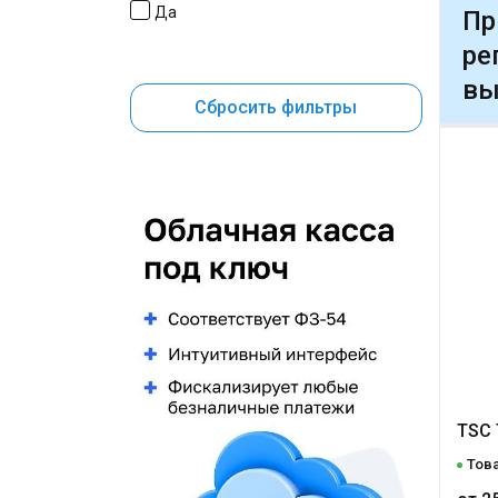
Да
Пр
ре
вы
Сбросить фильтры
TSC 
Това