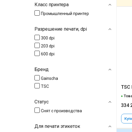
Класс принтера
Промышленный принтер
Разрешение печати, dpi
300 dpi
203 dpi
600 dpi
Бренд
Gainscha
TSC
TSC 
Това
Статус
334 
Снят с производства
Купи
Для печати этикеток