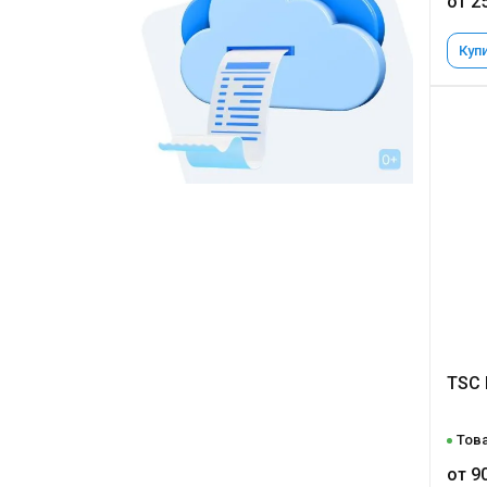
от 2
Купи
TSC 
Това
от 9