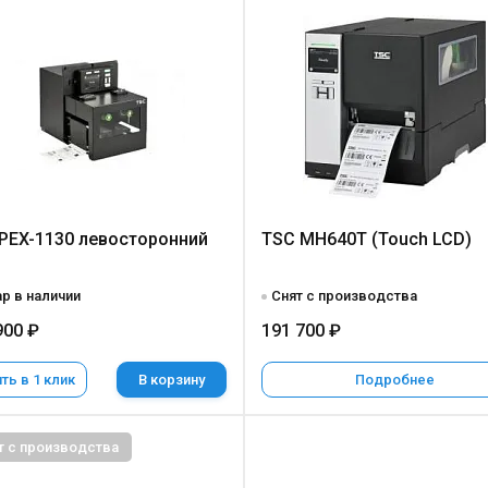
PEX-1130 левосторонний
TSC MH640T (Touch LCD)
р в наличии
Снят с производства
900 ₽
191 700 ₽
ть в 1 клик
В корзину
Подробнее
т с производства