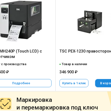
MH240P (Touch LCD) с
TSC PEX-1230 правосторо
отчиком
 с производства
Товар в наличии
500 ₽
346 900 ₽
Подробнее
Купить в 1 клик
В корз
Маркировка
и перемаркировка под ключ