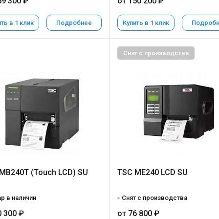
59 300 ₽
от 150 200 ₽
ть в 1 клик
Подробнее
Купить в 1 клик
Подроб
Снят с производства
MB240T (Touch LCD) SU
TSC ME240 LCD SU
р в наличии
Снят с производства
0 300 ₽
от 76 800 ₽