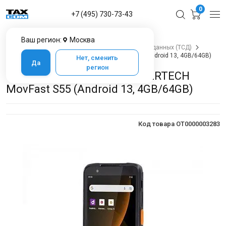
0
+7 (495) 730-73-43
Ваш регион:
Москва
Главная
Каталог товаров
Терминалы сбора данных (ТСД)
Терминал сбора данных MERTECH MovFast S55 (Android 13, 4GB/64GB)
Нет, сменить
Да
регион
Терминал сбора данных MERTECH
MovFast S55 (Android 13, 4GB/64GB)
Код товара OT0000003283