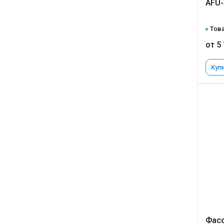
AFU-3
Това
от 5
Купи
Фасо