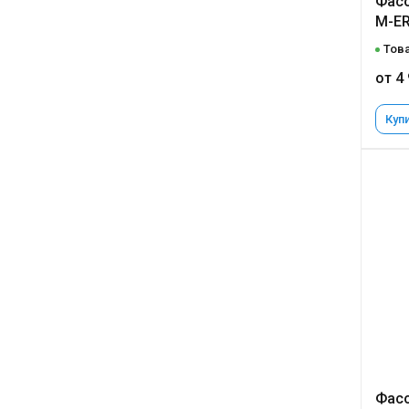
Фасо
M-ER
Това
от 4
Купи
Фасо