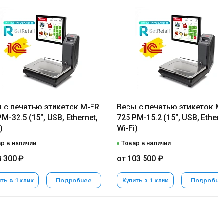
 с печатью этикеток M-ER
Весы с печатью этикеток 
M-32.5 (15", USB, Ethernet,
725 PM-15.2 (15", USB, Ethe
)
Wi-Fi)
р в наличии
Товар в наличии
8 300 ₽
от 103 500 ₽
ть в 1 клик
Подробнее
Купить в 1 клик
Подроб