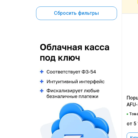
Сбросить фильтры
Порц
AFU-3
Това
от 5
Купи