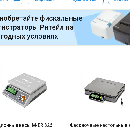
иобретайте фискальные
гистраторы Ритейл на
годных условиях
ионные весы M-ER 326
Фасовочные настольные 