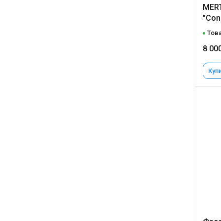
MERT
"Con
Това
8 00
Купи