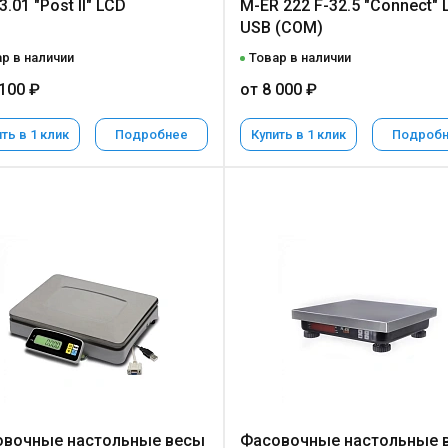
.01 "Post II" LCD
M-ER 222 F-32.5 "Connect" 
USB (COM)
р в наличии
Товар в наличии
 100 ₽
от 8 000 ₽
ть в 1 клик
Подробнее
Купить в 1 клик
Подроб
вочные настольные весы
Фасовочные настольные 