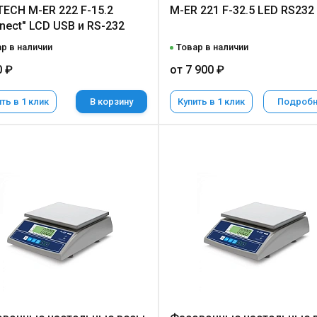
ECH M-ER 222 F-15.2
M-ER 221 F-32.5 LED RS232
nect" LCD USB и RS-232
р в наличии
Товар в наличии
0 ₽
от 7 900 ₽
ть в 1 клик
В корзину
Купить в 1 клик
Подроб