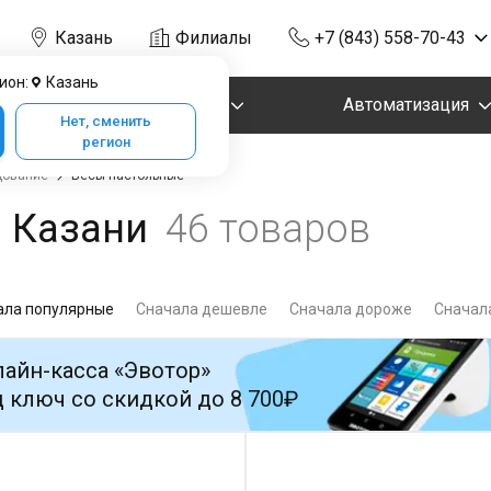
Казань
Филиалы
+7 (843) 558-70-43
ион:
Казань
Маркировка
Автоматизация
Нет, сменить
регион
дование
Весы настольные
 Казани
46 товаров
ала популярные
Сначала дешевле
Сначала дороже
Сначала
айн-касса «Эвотор»
 ключ со скидкой до 8 700₽