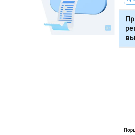
Пр
ре
вы
Порц