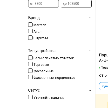
Бренд
Mertech
Атол
Штрих-М
Тип устройства
Порц
Весы с печатью этикеток
AFU-1
Торговые
Това
Фасовочные
от 5
Фасовочные, порционные
Купи
Статус
Уточняйте наличие