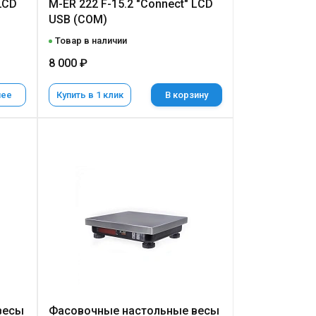
LCD
M-ER 222 F-15.2 "Connect" LСD
USB (COM)
Товар в наличии
8 000 ₽
нее
Купить в 1 клик
В корзину
весы
Фасовочные настольные весы