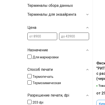
Терминалы сбора данных
Терминалы для эквайринга
Цена
Назначение
Для маркировки
Фиск
"РИТ
Способ печати
с ра
Термопечать
(чер
Термохимическая
Това
от 2
Разрешение печати, dpi
203 dpi
Купи