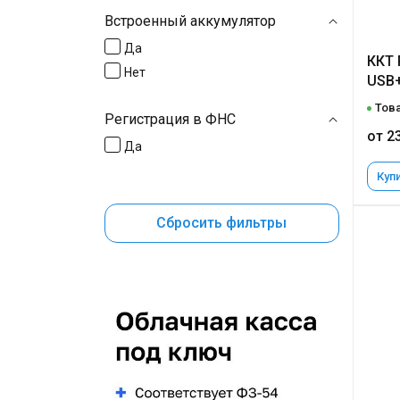
Встроенный аккумулятор
Да
ККТ 
Нет
USB+
Това
Регистрация в ФНС
от 2
Да
Купи
Сбросить фильтры