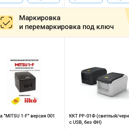
Маркировка
и перемаркировка под ключ
а "MITSU 1-F" версия 001
ККТ РР-01Ф (светлый/черн
с USB, без ФН)