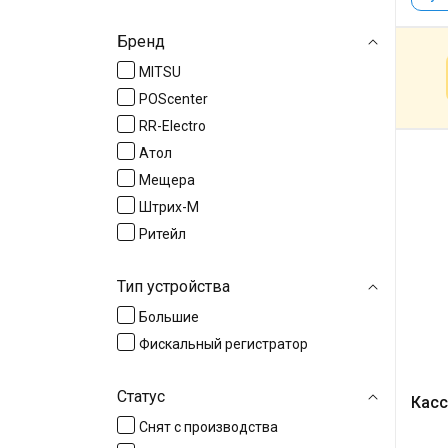
Бренд
MITSU
POScenter
RR-Electro
Атол
Мещера
Штрих-М
Ритейл
Тип устройства
Большие
Фискальный регистратор
Статус
Касс
Снят с производства