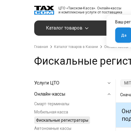
ЦТО «Такском-Касса». Онлайн-кассы
и комплексные услуги от поставщика
Ваш рег
Каталог товаров
Услуги
Да
Главная
Каталог товаров в Казани
Онлайн-кассы
Фискальные регис
Услуги ЦТО
MI
Онлайн-кассы
Снач
Смарт-терминалы
Онл
Мобильная касса
под
Фискальные регистраторы
Автономные кассы