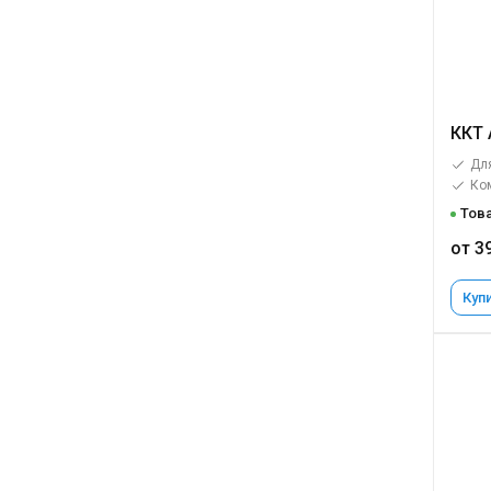
ККТ 
Для
Ко
Това
от 3
Купи