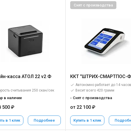
Снят с производства
йн-касса АТОЛ 22 v2 Ф
ККТ "ШТРИХ-СМАРТПОС-Ф
Автономно работает до 14 часо
рость считывания 250 скан/сек
Весит всего 420 грамм
р в наличии
Снят с производства
8 500 ₽
от 22 100 ₽
ть в 1 клик
Подробнее
Купить в 1 клик
Подроб