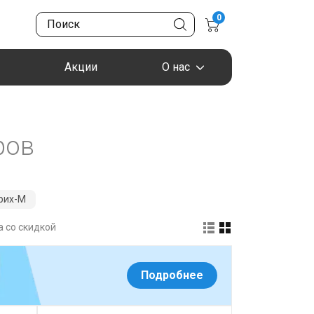
0
Акции
О нас
ров
рих-М
 со скидкой
Подробнее