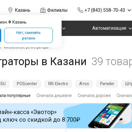
Казань
Филиалы
+7 (843) 558-70-43
ион:
Казань
Маркировка
Автоматизация
Нет, сменить
регион
Фискальные регистраторы
траторы в Казани
39 това
TSU
POScenter
RR-Electro
Атол
Ритейл
Шт
ала популярные
Сначала дешевле
Сначала дороже
Сначала
айн-касса «Эвотор»
 ключ со скидкой до 8 700₽