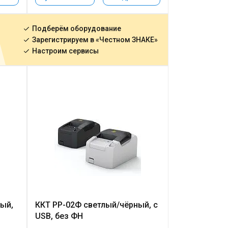
Подберём оборудование
Зарегистрируем в «Честном ЗНАКЕ»
Настроим сервисы
ый,
ККТ РР-02Ф светлый/чёрный, с
USB, без ФН