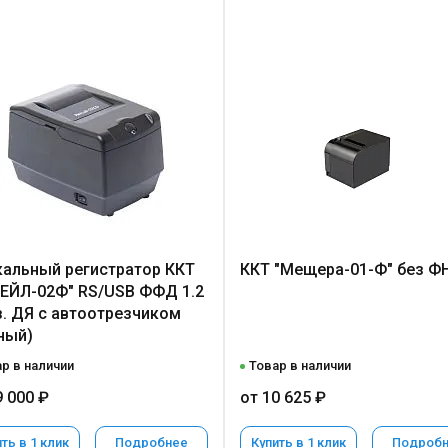
альный регистратор ККТ
ККТ "Мещера-01-Ф" без Ф
ЕЙЛ-02Ф" RS/USB ФФД 1.2
з. ДЯ с автоотрезчиком
ный)
р в наличии
Товар в наличии
9 000 ₽
от 10 625 ₽
ть в 1 клик
Подробнее
Купить в 1 клик
Подроб