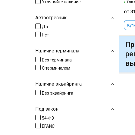
Уточняйте наличие
Това
от 3
Автоотрезчик
Купи
Да
Нет
Пр
Наличие терминала
ре
Без терминала
вы
С терминалом
Наличие эквайринга
Без эквайринга
Под закон
54-ФЗ
ЕГАИС