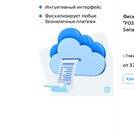
Фиск
"POS
Seri
Това
от 3
Купи