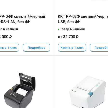
РР-04Ф светлый/черный
ККТ РР-03Ф светлый/черн
RS+LAN, без ФН
USB, без ФН
р в наличии
Товар в наличии
3 000 ₽
от 32 700 ₽
ть в 1 клик
Подробнее
Купить в 1 клик
Подроб