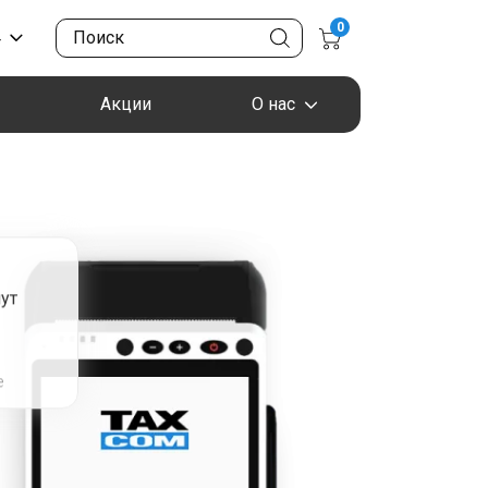
0
4
Акции
О нас
ут
я
е