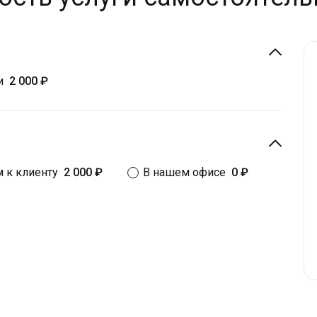
и
2 000 ₽
 к клиенту
2 000 ₽
В нашем офисе
0 ₽