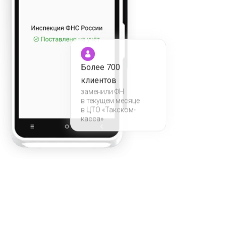
Более 700
клиентов
заменили ФН
в текущем месяце
в ЦТО «Такском-
касса»