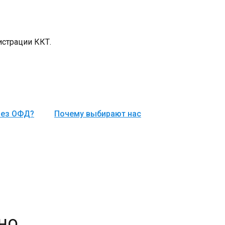
истрации ККТ.
рез ОФД?
Почему выбирают нас
но