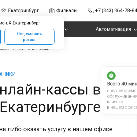
Екатеринбург
Филиалы
+7 (343) 364-78-8
ион:
Екатеринбург
Маркировка
Автоматизация
Нет, сменить
регион
онлайн-кассы в ФНС России
ЕХНИКИ
Всего 40 мин
нлайн-кассы в
среднее время
обслуживани
Екатеринбурге
клиента
в нашем офис
а либо оказать услугу в нашем офисе