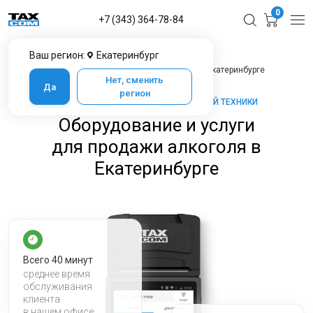
0
+7 (343) 364-78-84
Ваш регион:
Екатеринбург
Главная
Услуги ЦТО
Оборудование и услуги для продажи алкоголя в Екатеринбурге
Нет, сменить
Да
регион
ТАКСКОМ-КАССА — МАРКЕТ КАССОВОЙ ТЕХНИКИ
Оборудование и услуги
для продажи алкоголя в
Екатеринбурге
Всего 40 минут
среднее время
обслуживания
клиента
в нашем офисе