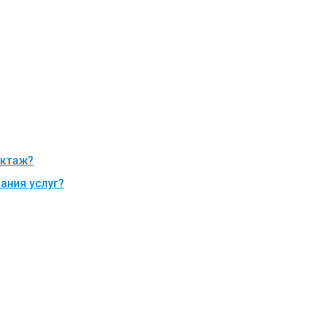
уктаж?
ания услуг?