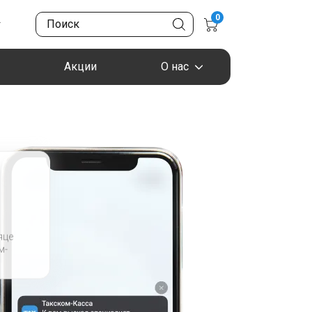
0
Акции
О нас
яце
м-