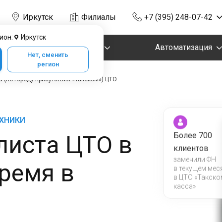
Иркутск
Филиалы
+7 (395) 248-07-42
ион:
Иркутск
Маркировка
Автоматизация
Нет, сменить
регион
 (по городу присутствия «Такском») ЦТО
ЕХНИКИ
листа ЦТО в
Более 700
клиентов
заменили ФН
ремя в
в текущем мес
в ЦТО «Такско
касса»