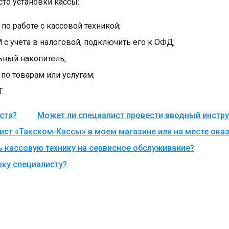
то установки кассы:
по работе с кассовой техникой;
 с учета в налоговой, подключить его к ОФД;
ьный накопитель;
по товарам или услугам;
Т.
ста?
Может ли специалист провести вводный инстр
ст «Такском-Кассы» в моем магазине или на месте оказ
ь кассовую технику на сервисное обслуживание?
рку специалисту?