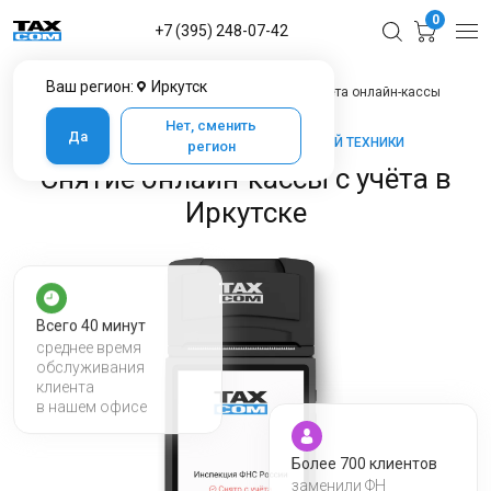
0
+7 (395) 248-07-42
Ваш регион:
Иркутск
Главная
Услуги ЦТО в Иркутске
Снятие с учёта онлайн-кассы
Нет, сменить
Да
ТАКСКОМ-КАССА — МАРКЕТ КАССОВОЙ ТЕХНИКИ
регион
Снятие онлайн-кассы с учёта в
Иркутске
Всего 40 минут
среднее время
обслуживания
клиента
в нашем офисе
Более 700 клиентов
заменили ФН