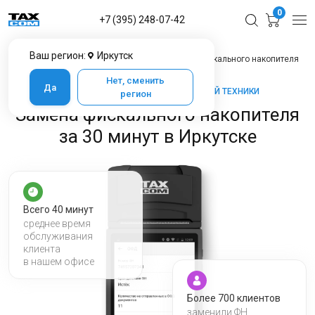
0
+7 (395) 248-07-42
Ваш регион:
Иркутск
Главная
Услуги ЦТО в Иркутске
Замена фискального накопителя
Нет, сменить
Да
ТАКСКОМ-КАССА — МАРКЕТ КАССОВОЙ ТЕХНИКИ
регион
Замена фискального накопителя
за 30 минут в Иркутске
Всего 40 минут
среднее время
обслуживания
клиента
в нашем офисе
Более 700 клиентов
заменили ФН