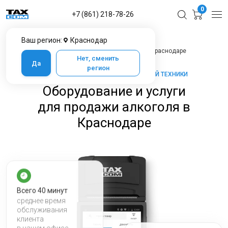
0
+7 (861) 218-78-26
Ваш регион:
Краснодар
Главная
Услуги ЦТО
Оборудование и услуги для продажи алкоголя в Краснодаре
Нет, сменить
Да
регион
ТАКСКОМ-КАССА — МАРКЕТ КАССОВОЙ ТЕХНИКИ
Оборудование и услуги
для продажи алкоголя в
Краснодаре
Всего 40 минут
среднее время
обслуживания
клиента
в нашем офисе