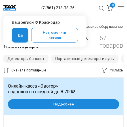
0
+7 (861) 218-78-26
Ваш регион:
Краснодар
Главная
Каталог товаров в Краснодаре
Банковское оборудование
Нет, сменить
Да
Банковское оборудование в
67
регион
Краснодаре
товаров
Детекторы банкнот
Портативные детекторы и лупы
Сначала популярные
Фильтры
Онлайн-касса «Эвотор»
под ключ со скидкой до 8 700₽
Подробнее