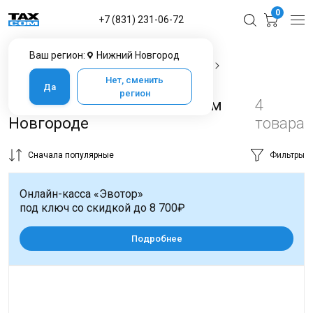
0
+7 (831) 231-06-72
Ваш регион:
Нижний Новгород
Главная
Каталог товаров в Нижнем Новгороде
Терминалы для эквайринга
Castles Technology
Нет, сменить
Да
регион
Castles Technology в Нижнем
4
Новгороде
товара
Сначала популярные
Фильтры
Онлайн-касса «Эвотор»
под ключ со скидкой до 8 700₽
Подробнее