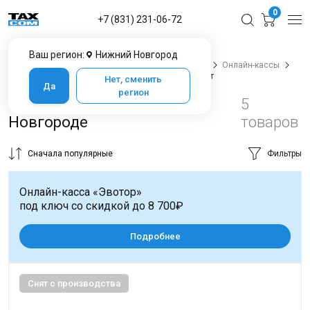
0
+7 (831) 231-06-72
Ваш регион:
Нижний Новгород
Главная
Каталог товаров в Нижнем Новгороде
Онлайн-кассы
Смарт-терминалы
Смарт-терминалы Мультисофт
Нет, сменить
Да
регион
Мультисофт в Нижнем
5
Новгороде
товаров
Сначала популярные
Фильтры
Онлайн-касса «Эвотор»
под ключ со скидкой до 8 700₽
Подробнее
Снят с производства