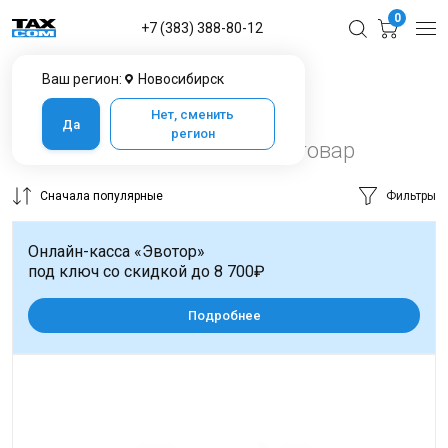
0
+7 (383) 388-80-12
Ваш регион:
Новосибирск
Главная
Каталог товаров в Новосибирске
Терминалы для эквайринга
Verifon
Нет, сменить
Да
регион
Verifon в Новосибирске
1 товар
Сначала популярные
Фильтры
Онлайн-касса «Эвотор»
под ключ со скидкой до 8 700₽
Подробнее