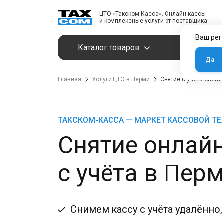
ЦТО «Такском-Касса». Онлайн-кассы
и комплексные услуги от поставщика
Ваш рег
Каталог товаров
Услуги
Да
Главная
Услуги ЦТО в Перми
Снятие с учёта онла
ТАКСКОМ-КАССА — МАРКЕТ КАССОВОЙ Т
Снятие онлай
с учёта в Пер
Снимем кассу с учёта удалённо