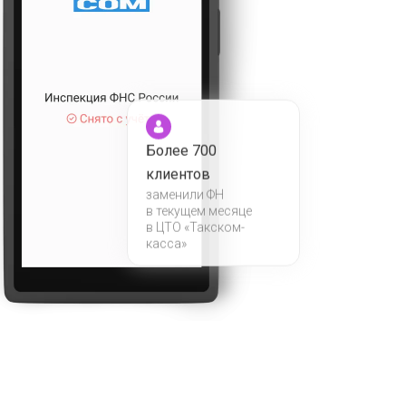
Более 700
клиентов
заменили ФН
в текущем месяце
в ЦТО «Такском-
касса»