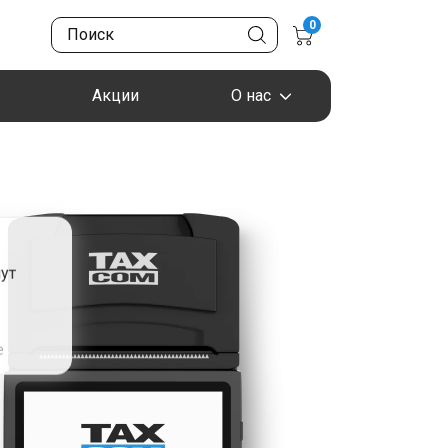
0
Акции
О нас
ут
я
е