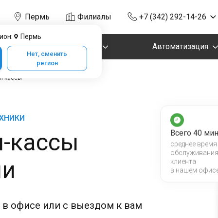
Пермь
Филиалы
+7 (342) 292-14-26
ион:
Пермь
Маркировка
Автоматизация
Нет, сменить
регион
йн-кассы
ЕХНИКИ
н-кассы
Всего 40 мин
среднее время
обслуживани
ми
клиента
в нашем офис
, в офисе или с выездом к вам