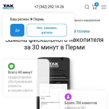
0
+7 (342) 292-14-26
Ваш регион:
Пермь
Главная
Услуги ЦТО в Перми
Замена фискального накопителя
Нет, сменить
Да
ТАКСКОМ-КАССА — МАРКЕТ КАССОВОЙ ТЕХНИКИ
регион
Замена фискального накопителя
за 30 минут в Перми
Всего 40 минут
среднее время
обслуживания
клиента
в нашем офисе
Более 700 клиентов
заменили ФН