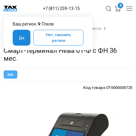
0
+7 (811) 259-13-15
Ваш регион:
Псков
Главная
Каталог товаров в Пскове
Онлайн-кассы
Онлайн-кассы Нева-М
Касса Нева 01-Ф
Нет, сменить
Да
Смарт-терминал Нева 01-Ф с ФН 36 мес.
регион
Смарт-терминал Нева 01-Ф с ФН 36
мес.
Хит
Код товара OT0000000725