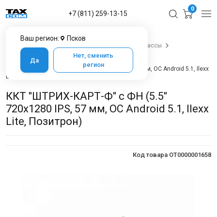
0
+7 (811) 259-13-15
Ваш регион:
Псков
Главная
Каталог товаров в Пскове
Онлайн-кассы
Смарт-терминалы
Смарт-терминалы Штрих-М
Нет, сменить
Да
ККТ "ШТРИХ-КАРТ-Ф"
регион
ККТ "ШТРИХ-КАРТ-Ф" с ФН (5.5" 720x1280 IPS, 57 мм, ОС Android 5.1, Ilexx
Lite, Позитрон)
ККТ "ШТРИХ-КАРТ-Ф" с ФН (5.5"
720x1280 IPS, 57 мм, ОС Android 5.1, Ilexx
Lite, Позитрон)
Код товара OT0000001658