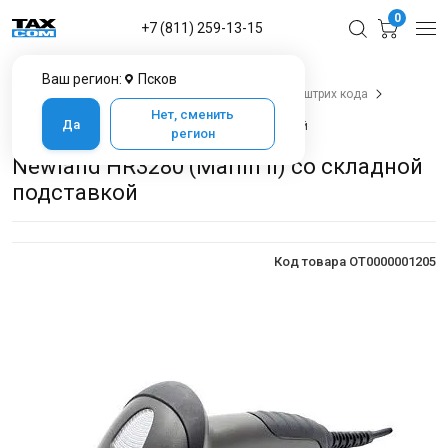
0
+7 (811) 259-13-15
Ваш регион:
Псков
Главная
Каталог товаров в Пскове
Сканеры штрих кода
Newland HR3280 (Marlin II)
Нет, сменить
Да
Newland HR3280 (Marlin II) со складной подставкой
регион
Newland HR3280 (Marlin II) со складной
подставкой
Код товара OT0000001205