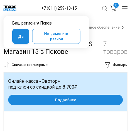
0
+7 (811) 259-13-15
Ваш регион:
Псков
Главная
Каталог товаров в Пскове
Программное обеспечение
Cleverence
Mobile Smarts: Магазин 15
Нет, сменить
Да
регион
Кассовое ПО Mobile SMARTS:
7
Магазин 15 в Пскове
товаров
Сначала популярные
Фильтры
Онлайн-касса «Эвотор»
под ключ со скидкой до 8 700₽
Подробнее