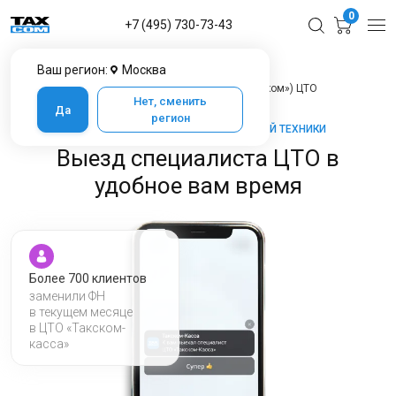
0
+7 (495) 730-73-43
Ваш регион:
Москва
Главная
Услуги
Выезд специалиста (по городу присутствия «Такском») ЦТО
Нет, сменить
Да
регион
ТАКСКОМ-КАССА — МАРКЕТ КАССОВОЙ ТЕХНИКИ
Выезд специалиста ЦТО в
удобное вам время
Более 700 клиентов
заменили ФН
в текущем месяце
в ЦТО «Такском-
касса»