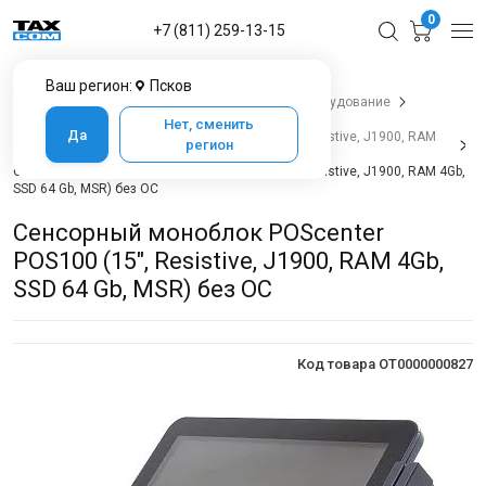
0
+7 (811) 259-13-15
Ваш регион:
Псков
Главная
Каталог товаров в Пскове
POS-оборудование
POS-моноблоки
Нет, сменить
Да
Сенсорный моноблок POScenter POS100 (15", Resistive, J1900, RAM
регион
4Gb, SSD 64 Gb, MSR) без ОС
Сенсорный моноблок POScenter POS100 (15", Resistive, J1900, RAM 4Gb,
SSD 64 Gb, MSR) без ОС
Сенсорный моноблок POScenter
POS100 (15", Resistive, J1900, RAM 4Gb,
SSD 64 Gb, MSR) без ОС
Код товара OT0000000827